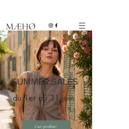
SUMMER SALES JUSQU'À -50% SUR NOS COLLECTIONS!
MÆHØ
​SUMMER SALES
​du 1er au 31 juin
J'en profite!